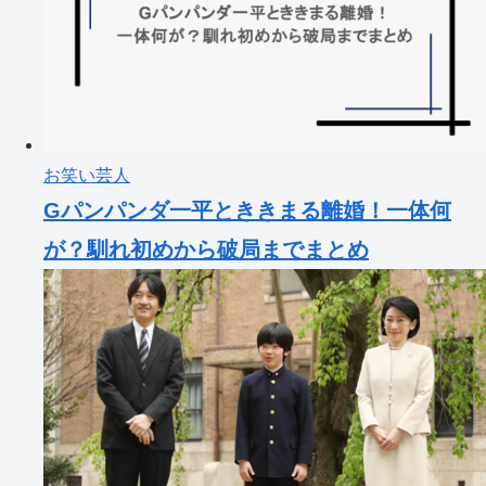
お笑い芸人
Gパンパンダ一平とききまる離婚！一体何
が？馴れ初めから破局までまとめ