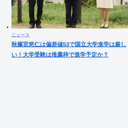
ニュース
秋篠宮悠仁は偏差値53で国立大学進学は厳し
い！大学受験は推薦枠で進学予定か？