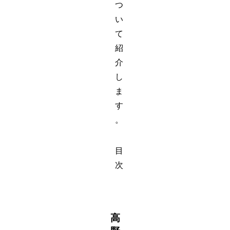
つ
い
て
紹
介
し
ま
す
。
目
次
高