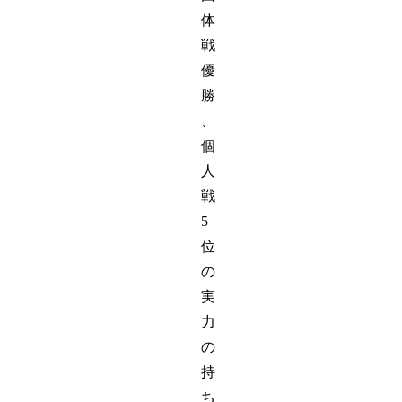
体
戦
優
勝
、
個
人
戦
5
位
の
実
力
の
持
ち