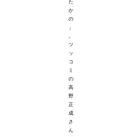
た
か
の
」
。
ツ
ッ
コ
ミ
の
高
野
正
成
さ
ん