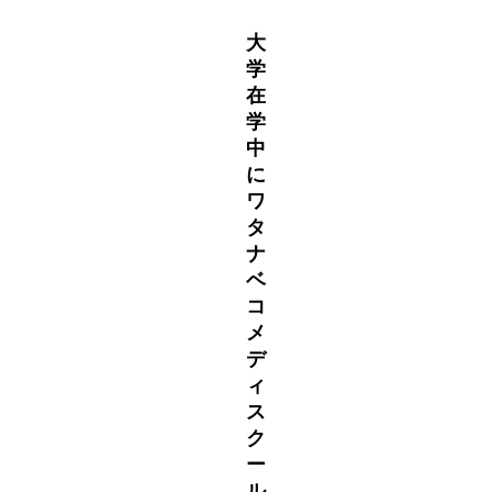
大
学
在
学
中
に
ワ
タ
ナ
ベ
コ
メ
デ
ィ
ス
ク
ー
ル