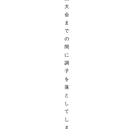
大
会
ま
で
の
間
に
調
子
を
落
と
し
て
し
ま