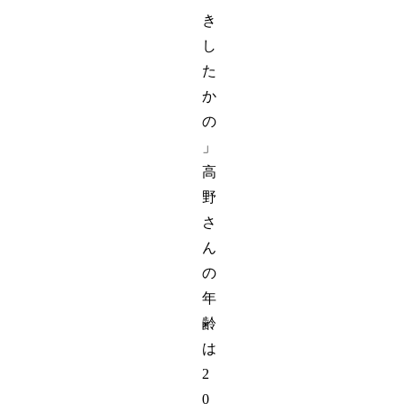
き
し
た
か
の
」
高
野
さ
ん
の
年
齢
は
2
0