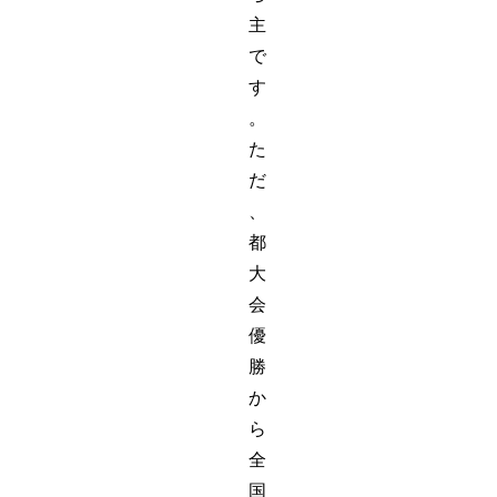
主
で
す
。
た
だ
、
都
大
会
優
勝
か
ら
全
国