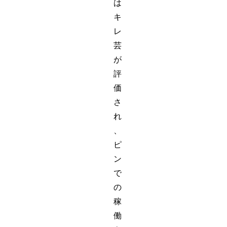
は
キ
レ
芸
が
評
価
さ
れ
、
ピ
ン
で
の
稼
働