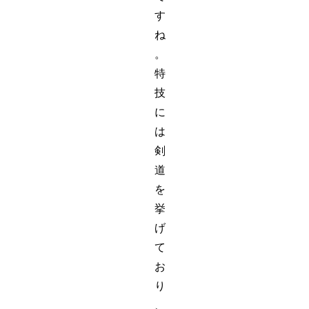
す
ね
。
特
技
に
は
剣
道
を
挙
げ
て
お
り
、