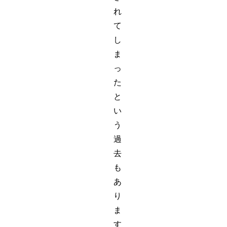
れ
て
し
ま
っ
た
と
い
う
過
去
も
あ
り
ま
す