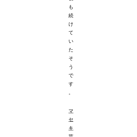
も
続
け
て
い
た
そ
う
で
す
。
マ
セ
キ
芸