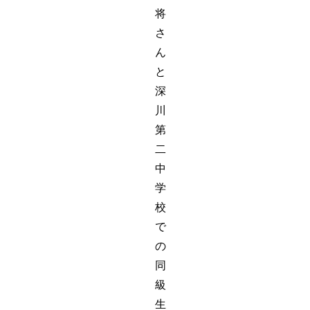
将
さ
ん
と
深
川
第
二
中
学
校
で
の
同
級
生