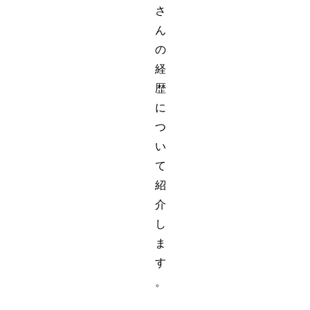
さ
ん
の
経
歴
に
つ
い
て
紹
介
し
ま
す
。