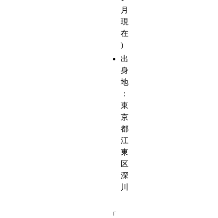
月
現
在
)
出
身
地
：
東
京
都
江
東
区
深
川
「