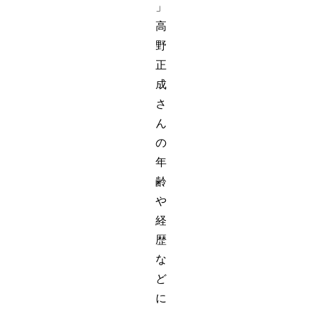
」
高
野
正
成
さ
ん
の
年
齢
や
経
歴
な
ど
に