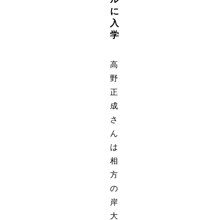
に
入
学
高
野
正
成
さ
ん
は
相
方
の
岸
大