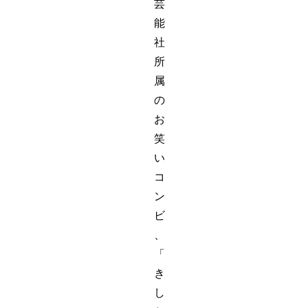
芸
能
社
所
属
の
お
笑
い
コ
ン
ビ
、
「
き
し