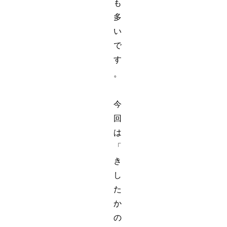
も
多
い
で
す
。
今
回
は
「
き
し
た
か
の