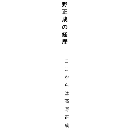
野
正
成
の
経
歴
こ
こ
か
ら
は
高
野
正
成