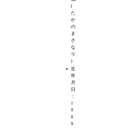
(
た
か
の
ま
さ
な
り
)
生
年
月
日
：
1
9
8
9