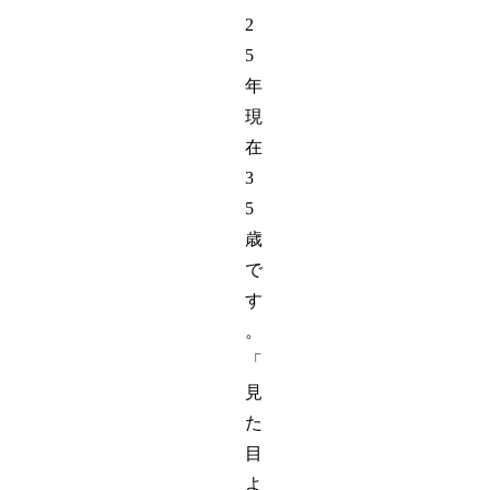
2
5
年
現
在
3
5
歳
で
す
。
「
見
た
目
よ