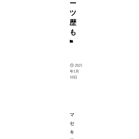
ー
ツ
歴
も
お
笑
い
芸
人
2025
年1月
10日
マ
セ
キ