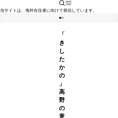
当サイトは、海外在住者に向けて発信しています。
ホーム
お笑い芸人
「
き
し
た
か
の
」
高
野
の
意