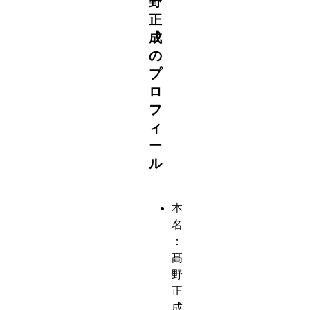
野
正
成
の
プ
ロ
フ
ィ
ー
ル
本
名
：
髙
野
正
成