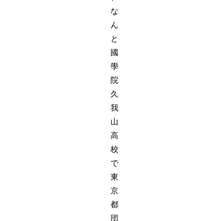
な
ん
と
國
學
院
久
我
山
高
校
で
東
京
都
団