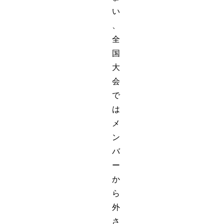
い
、
全
国
大
会
で
は
メ
ン
バ
ー
か
ら
外
さ