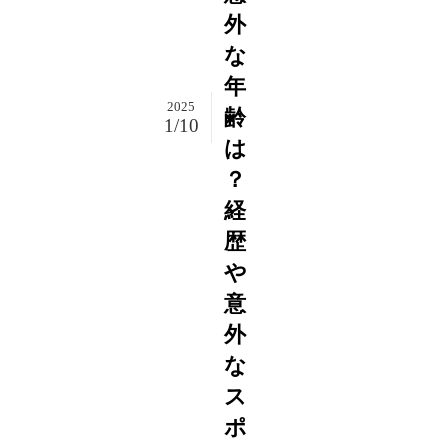
外
な
年
2025
齢
1/10
は
？
経
歴
や
意
外
な
ス
ポ