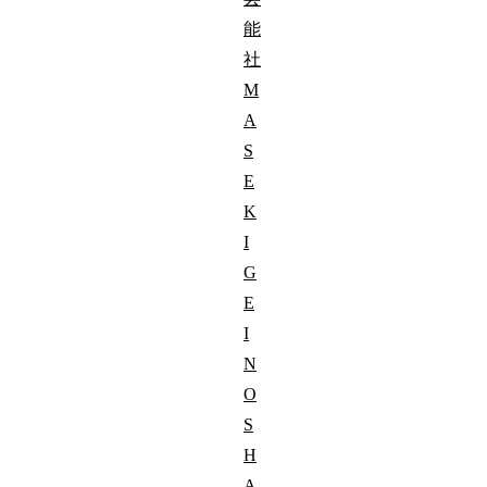
能
社
M
A
S
E
K
I
G
E
I
N
O
S
H
A