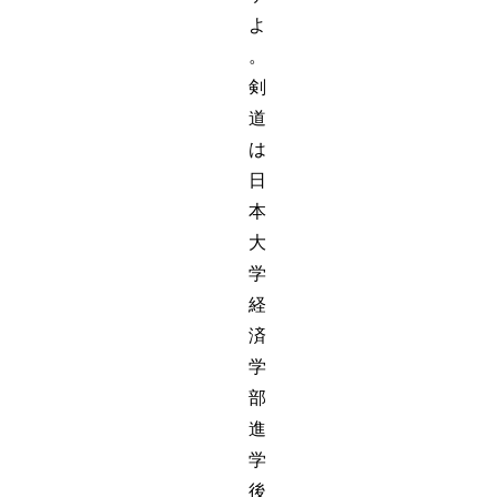
よ
。
剣
道
は
日
本
大
学
経
済
学
部
進
学
後