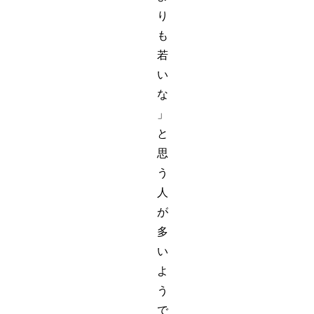
り
も
若
い
な
」
と
思
う
人
が
多
い
よ
う
で