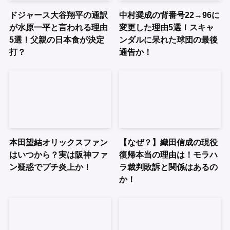
ドジャース大谷翔平の通訳
中村奨成の背番号22→96に
が水原一平と言われる理由
変更した理由5選！スキャ
5選！父親の日本食が決定
ンダルに呆れた球団の最後
打？
通告か！
本田望結オリックスファン
【なぜ？】織田信成の現役
はいつから？実は阪神ファ
復帰本当の理由は！モラハ
ン疑惑でプチ炎上か！
ラ裁判敗訴と関係はあるの
か！