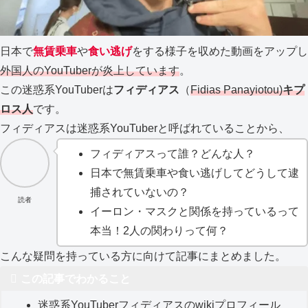
日本で
無賃乗車
や
食い逃げ
をする様子を収めた動画をアップし
外国人のYouTuberが炎上しています
。
この迷惑系YouTuberは
フィディアス
（
Fidias Panayiotou)
キプ
ロス人
です。
フィディアスは迷惑系YouTuberと呼ばれていることから、
フィディアスって誰？どんな人？
日本で無賃乗車や食い逃げしてどうして逮
捕されていないの？
読者
イーロン・マスクと関係を持っているって
本当！2人の関わりって何？
こんな疑問を持っている方に向けて記事にまとめました。
この記事でわかること
迷惑系YouTuberフィディアスのwikiプロフィール