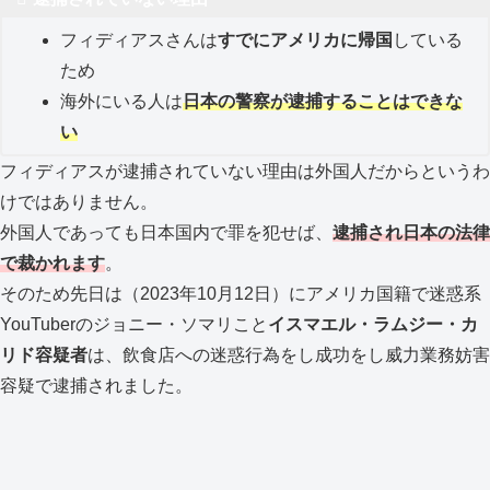
フィディアスさんは
すでにアメリカに帰国
している
ため
海外にいる人は
日本の警察が逮捕することはできな
い
フィディアスが逮捕されていない理由は外国人だからというわ
けではありません。
外国人であっても日本国内で罪を犯せば、
逮捕され日本の法律
で裁かれます
。
そのため先日は（2023年10月12日）にアメリカ国籍で迷惑系
YouTuberのジョニー・ソマリこと
イスマエル・ラムジー・カ
リド容疑者
は、飲食店への迷惑行為をし成功をし威力業務妨害
容疑で逮捕されました。