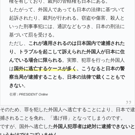
権を有しており、裁判の管轄権も日本にある。
したがって、外国人であっても日本の法律に基づいて
起訴されたり、裁判が行われる。窃盗や傷害、殺人と
いった刑事事犯には、通訳などもつき、日本の刑法に
基づいて罰を受ける。
ただし、
これが適用されるのは日本国内で逮捕された
り、トラブルを起こして訴えられた外国人が日本に住
んでいる場合に限られる
。実際、犯罪を行った外国人
は
国外に逃亡するケースが多く
、こうなると日本の警
察当局が逮捕することも、日本の法律で裁くこともで
きない
。
引用：PRESIDENT Online
そのため、罪を犯した外国人へ逃亡することにより、日本で逮
捕されることを免れ、「逃げ得」となってしまうのです。
ですが、国外へ逃亡した
外国人犯罪者は絶対に逮捕できないと
いうわけではございません。