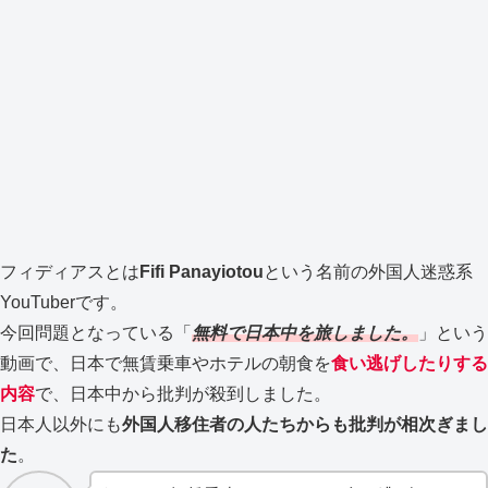
フィディアスとは
Fifi Panayiotou
という名前の外国人迷惑系
YouTuberです。
今回問題となっている「
無料で日本中を旅しました。
」という
動画で、日本で無賃乗車やホテルの朝食を
食い逃げしたりする
内容
で、日本中から批判が殺到しました。
日本人以外にも
外国人移住者の人たちからも批判が相次ぎまし
た
。