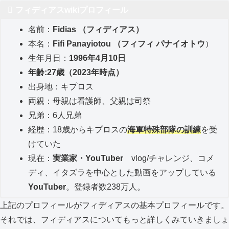
フィディアスwikiプロフィール
名前：
Fidias （フィディアス）
本名：
Fifi Panayiotou （フィフィ パナイオトウ
）
生年月日：
1996年4月10日
年齢:27歳（2023年時点）
出身地：キプロス
両親：母親は看護師、父親は司祭
兄弟：6人兄弟
経歴：18歳からキプロスの
海軍特殊部隊の訓練
を受
けていた
現在：
実業家・YouTuber
vlog/チャレンジ、コメ
ディ、イタズラを中心とした動画をアップしている
YouTuber
。登録者数238万人。
上記のプロフィールがフィディアスの基本プロフィールです。
それでは、フィディアスについてもっと詳しくみていきましょ