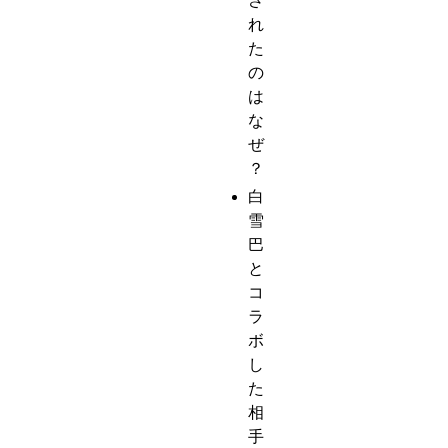
さ
れ
た
の
は
な
ぜ
？
白
雪
巴
と
コ
ラ
ボ
し
た
相
手