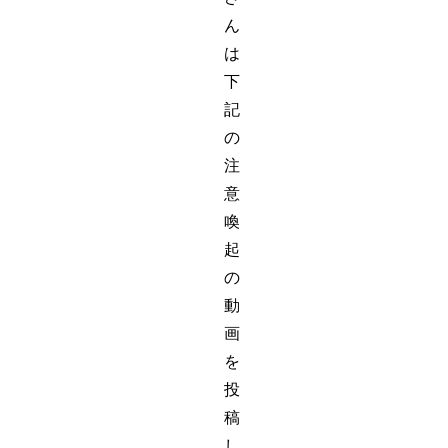
ん
は
下
記
の
注
意
喚
起
の
動
画
を
投
稿
し