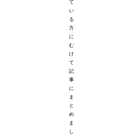
て
い
る
方
に
む
け
て
記
事
に
ま
と
め
ま
し