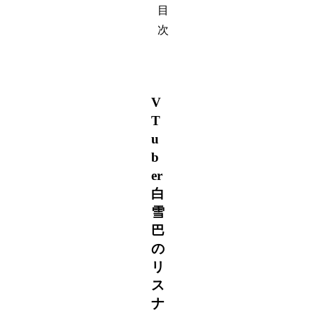
目
次
V
T
u
b
er
白
雪
巴
の
リ
ス
ナ