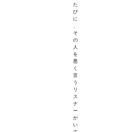
た
び
に
、
そ
の
人
を
悪
く
言
う
リ
ス
ナ
ー
が
い
て