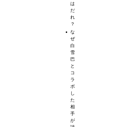
は
だ
れ
？
な
ぜ
白
雪
巴
と
コ
ラ
ボ
し
た
相
手
が