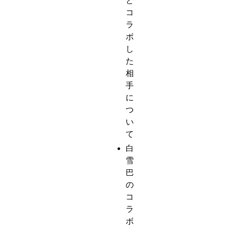
と
コ
ラ
ボ
し
た
相
手
に
つ
い
て
白
雪
巴
の
コ
ラ
ボ