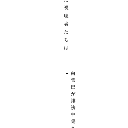
視
聴
者
た
ち
は
白
雪
巴
が
誹
謗
中
傷