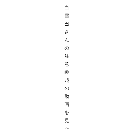
白
雪
巴
さ
ん
の
注
意
喚
起
の
動
画
を
見
た