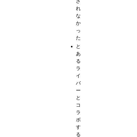
さ
れ
な
か
っ
た
と
あ
る
ラ
イ
バ
ー
と
コ
ラ
ボ
す
る