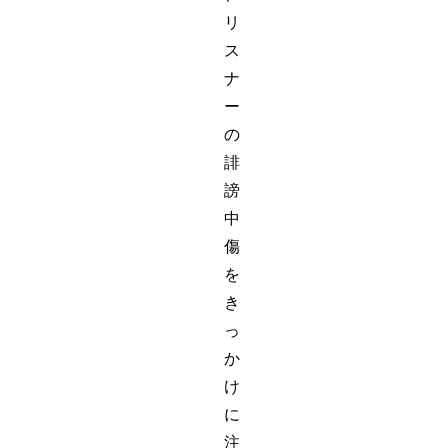
リ
ス
ナ
ー
の
誹
謗
中
傷
を
き
っ
か
け
に
注