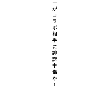
ー
が
コ
ラ
ボ
相
手
に
誹
謗
中
傷
か
！