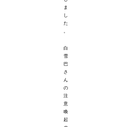
ま
し
た
。
白
雪
巴
さ
ん
の
注
意
喚
起