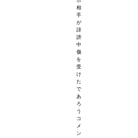
ボ
相
手
が
誹
謗
中
傷
を
受
け
た
で
あ
ろ
う
コ
メ
ン