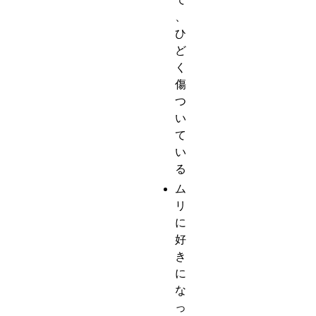
、
ひ
ど
く
傷
つ
い
て
い
る
ム
リ
に
好
き
に
な
っ