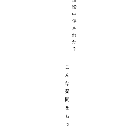
誹
謗
中
傷
さ
れ
た
？
こ
ん
な
疑
問
を
も
っ