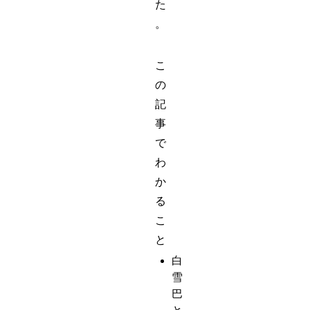
た
。
こ
の
記
事
で
わ
か
る
こ
と
白
雪
巴