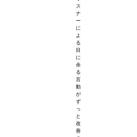
ス
ナ
ー
に
よ
る
目
に
余
る
言
動
が
ず
っ
と
改
善