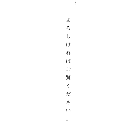
ト
よ
ろ
し
け
れ
ば
ご
覧
く
だ
さ
い
。