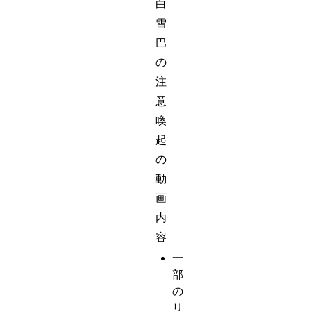
白
雪
巴
の
注
意
喚
起
の
動
画
内
容
一
部
の
リ