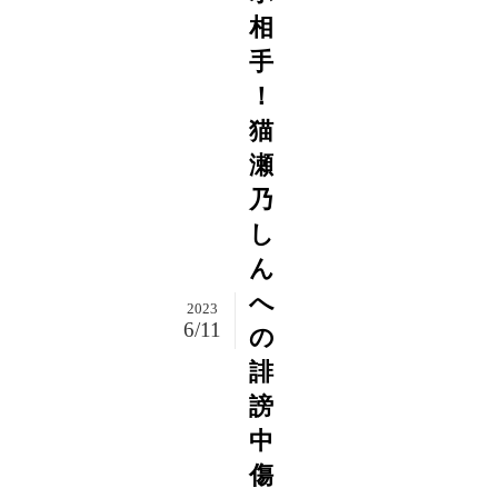
相
手
！
猫
瀬
乃
し
ん
へ
2023
6/11
の
誹
謗
中
傷