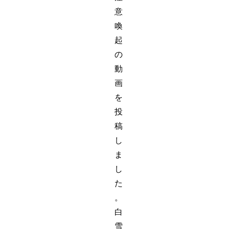
意
喚
起
の
動
画
を
投
稿
し
ま
し
た
。
白
雪