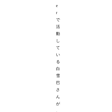
e
r
で
活
動
し
て
い
る
白
雪
巴
さ
ん
が
、