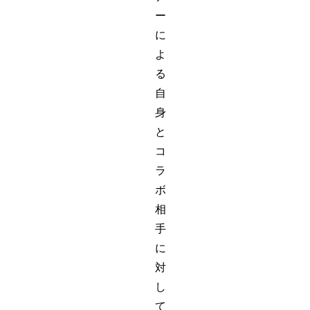
ー
に
よ
る
自
身
と
コ
ラ
ボ
相
手
に
対
し
て