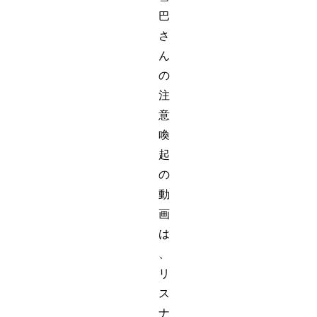
巴
さ
ん
の
注
意
喚
起
の
動
画
は
、
リ
ス
ナ