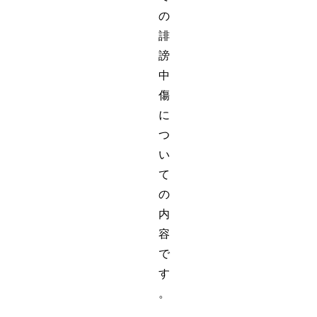
の
誹
謗
中
傷
に
つ
い
て
の
内
容
で
す
。