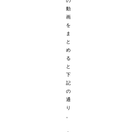
の
動
画
を
ま
と
め
る
と
下
記
の
通
り
。