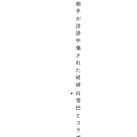
相
手
が
誹
謗
中
傷
さ
れ
た
経
緯
白
雪
巴
と
コ
ラ