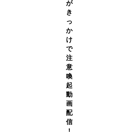
が
き
っ
か
け
で
注
意
喚
起
動
画
配
信
！