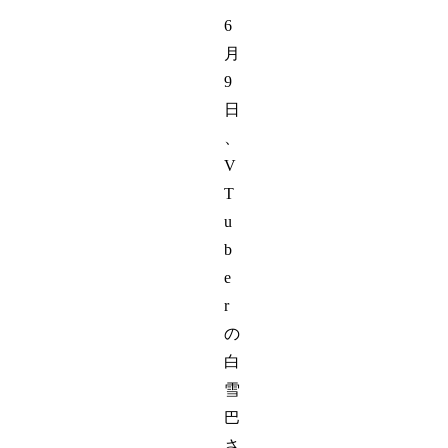
6
月
9
日
、
V
T
u
b
e
r
の
白
雪
巴
さ