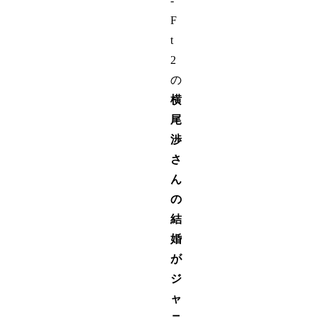
-
F
t
2
の
横
尾
渉
さ
ん
の
結
婚
が
ジ
ャ