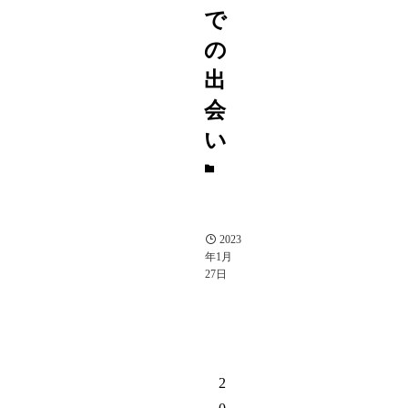
で
の
出
会
い
ジ
ャ
ニ
ー
ズ
2023
年1月
27日
2