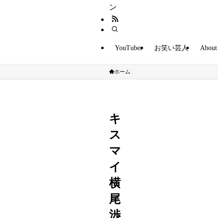
ン
YouTuber
お笑い芸人
About
ホーム
ジャニーズ
キ
ス
マ
イ
横
尾
渉