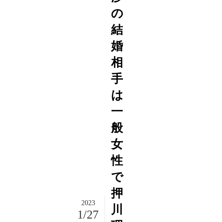
の
結
婚
相
手
は
一
般
女
性
で
押
2023
川
1/27