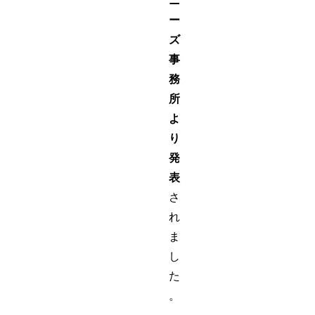
ニ
ー
ズ
事
務
所
よ
り
発
表
さ
れ
ま
し
た
。