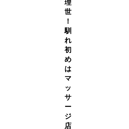
理
世
！
馴
れ
初
め
は
マ
ッ
サ
ー
ジ
店