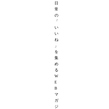
日
常
の
「
い
い
ね
」
を
集
め
る
W
E
B
マ
ガ
ジ