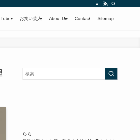
uTuber
お笑い芸人
About Us
Contact
Sitemap
理
らら