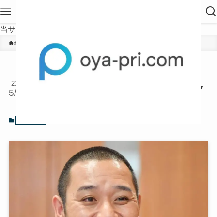
当サイトは、海外在住者に向けて発信しています。
ホーム
お笑い芸人
千鳥大悟の”デニムいじり”にサリ
2023
バンが批判！しかしSNSではパク
5/19
リ疑惑が！
2023年5月19日
お笑い芸人