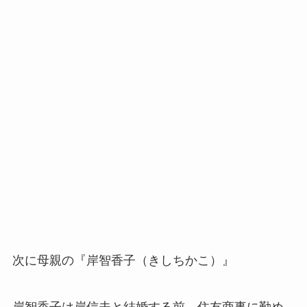
次に母親の『岸智香子（きしちかこ）』
岸智香子は岸信夫と結婚する前、
住友商事に勤め