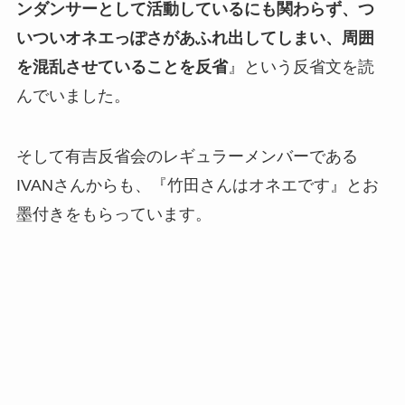
ンダンサーとして活動しているにも関わらず、つ
いついオネエっぽさがあふれ出してしまい、周囲
を混乱させていることを反省
』という反省文を読
んでいました。
そして有吉反省会のレギュラーメンバーである
IVANさんからも、『
竹田さんはオネエです
』とお
墨付きをもらっています。