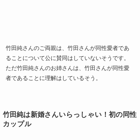
竹田純さんのご両親は、竹田さんが同性愛者であ
ることについて公に賛同はしていないそうです。
ただ竹田純さんのお姉さんは、竹田さんが同性愛
者であることに理解はしているそう。
竹田純は新婚さんいらっしゃい！初の同性
カップル