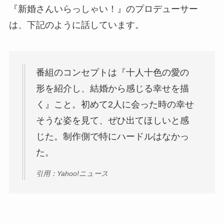
『新婚さんいらっしゃい！』のプロデューサー
は、下記のように話しています。
番組のコンセプトは『十人十色の愛の
形を紹介し、結婚から感じる幸せを描
く』こと。初めて2人に会った時の幸せ
そうな姿を見て、ぜひ出てほしいと感
じた。制作側で特にハードルはなかっ
た。
引用：Yahoo!ニュース