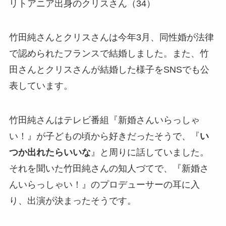
リトアニア出身のクリスさん（34）
竹田純さんとクリスさんは今年3月、
同性婚が法律
で認められたフランスで結婚
しました。また、竹
田さんとクリスさんが結婚した様子をSNSでも公
表しています。
竹田純さんはテレビ番組『新婚さんいらっしゃ
い！』が子どもの頃から好きだったそうで、『
い
つか出れたらいいな
』と周りに話していました。
それを聞いた竹田純さんの知人づてで、『新婚さ
んいらっしゃい！』の
プロデューサーの耳に入
り、出演が決まったそうです。