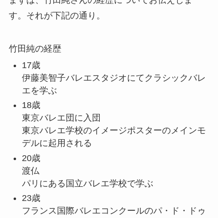
まずは、
竹田純さんの経歴
についてお伝えしま
す。それが下記の通り。
竹田純の経歴
17歳
伊藤美智子バレエスタジオにてクラシックバレ
エを学ぶ
18歳
東京バレエ団に入団
東京バレエ学校のイメージポスターのメインモ
デルに起用される
20歳
渡仏
パリにある国立バレエ学校で学ぶ
23歳
フランス国際バレエコンクールのパ・ド・ドゥ