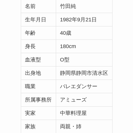
名前
竹田純
生年月日
1982年9月21日
年齢
40歳
身長
180cm
血液型
O型
出身地
静岡県静岡市清水区
職業
バレエダンサー
所属事務所
アミューズ
実家
中華料理屋
家族
両親・姉