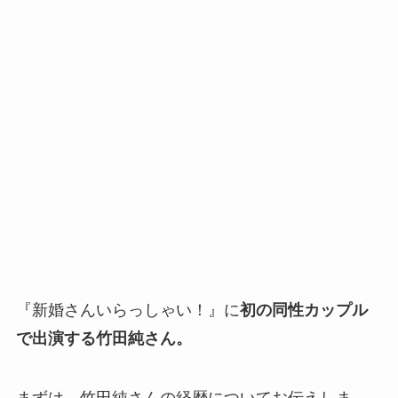
『新婚さんいらっしゃい！』に
初の同性カップル
で出演する竹田純さん。