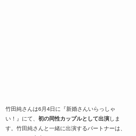
竹田純さんは6月4日に『新婚さんいらっしゃ
い！』にて、
初の同性カップルとして出演
しま
す。竹田純さんと一緒に出演するパートナーは、