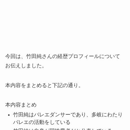
今回は、竹田純さんの経歴プロフィールについて
お伝えしました。
本内容をまとめると下記の通り。
本内容まとめ
竹田純はバレエダンサーであり、多岐にわたり
バレエの活動をしている