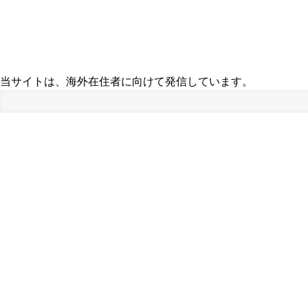
当サイトは、海外在住者に向けて発信しています。