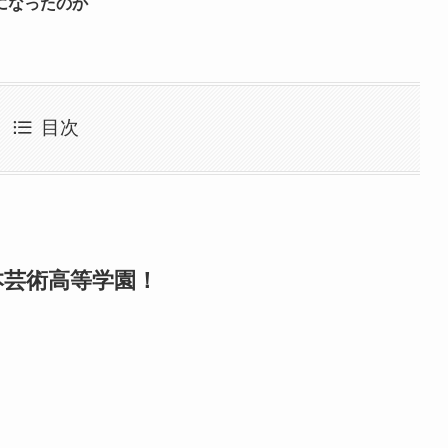
になったのか
目次
本芸術高等学園！