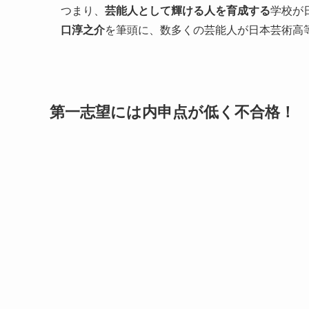
つまり、
芸能人として輝ける人を育成する
学校が
口淳之介
を筆頭に、数多くの芸能人が日本芸術高
第一志望には内申点が低く不合格！