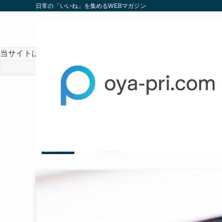
日常の「いいね」を集めるWEBマガジン
当サイトは、海外在住者に向けて発信しています。
ホーム
お笑い芸人
池田レイラ学歴！高校は日
2023
3/09
く不合格！
2023年3月9日
お笑い芸人