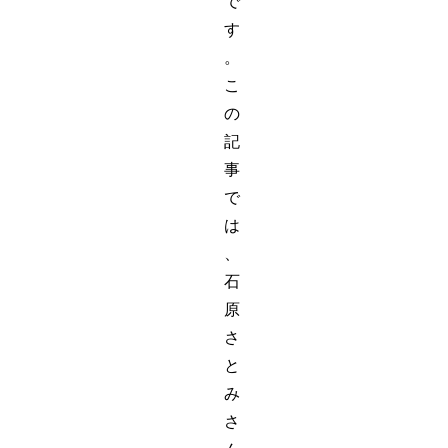
で
す
。
こ
の
記
事
で
は
、
石
原
さ
と
み
さ