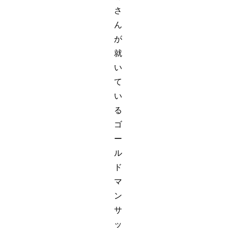
さ
ん
が
就
い
て
い
る
ゴ
ー
ル
ド
マ
ン
サ
ッ