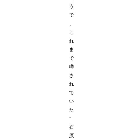
う
で
、
こ
れ
ま
で
噂
さ
れ
て
い
た
”
石
原