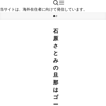
当サイトは、海外在住者に向けて発信しています。
ホーム
タレント
石
原
さ
と
み
の
旦
那
は
ゴ
ー