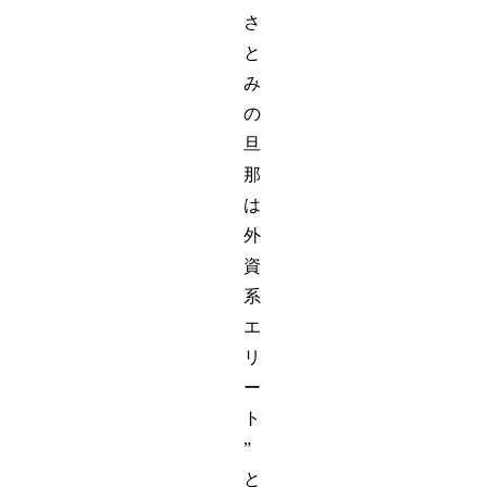
さ
と
み
の
旦
那
は
外
資
系
エ
リ
ー
ト
”
と