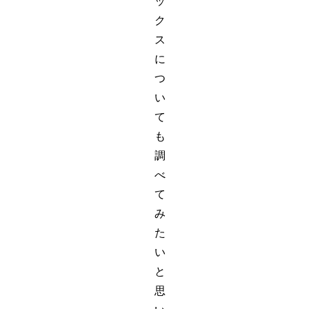
ッ
ク
ス
に
つ
い
て
も
調
べ
て
み
た
い
と
思