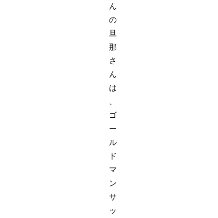
ん
の
旦
那
さ
ん
は
、
ゴ
ー
ル
ド
マ
ン
サ
ッ