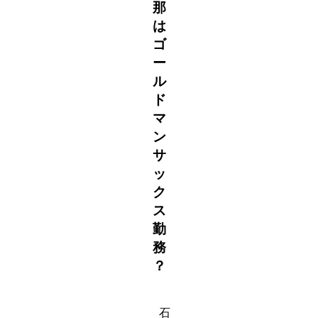
那
は
ゴ
ー
ル
ド
マ
ン
サ
ッ
ク
ス
勤
務
？
石