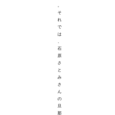
。
そ
れ
で
は
、
石
原
さ
と
み
さ
ん
の
旦
那