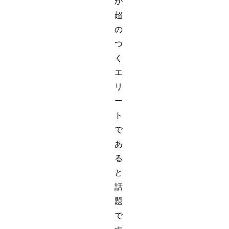
が
超
の
つ
く
エ
リ
ー
ト
で
あ
る
と
話
題
で