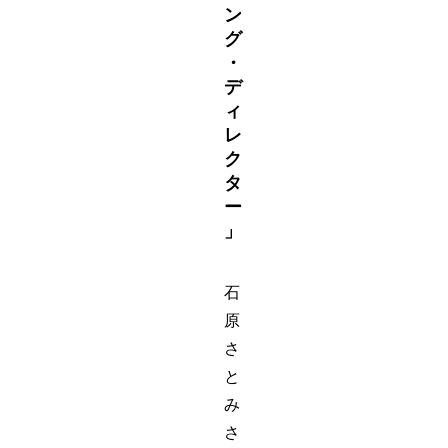
ン
グ
・
デ
ィ
レ
ク
タ
ー
」
石
原
さ
と
み
さ