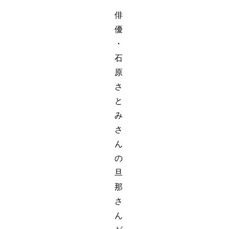
俳
優
・
石
原
さ
と
み
さ
ん
の
旦
那
さ
ん