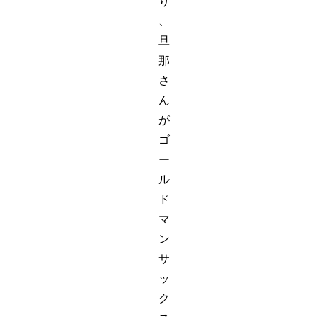
り
、
旦
那
さ
ん
が
ゴ
ー
ル
ド
マ
ン
サ
ッ
ク