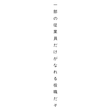
一
部
の
従
業
員
だ
け
が
な
れ
る
役
職
だ
そ