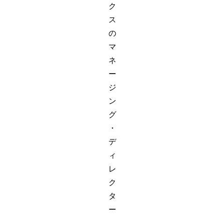
ク
ス
の
マ
ネ
ー
ジ
ン
グ
・
デ
ィ
レ
ク
タ
ー