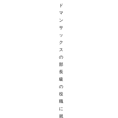
ド
マ
ン
サ
ッ
ク
ス
の
部
長
級
の
役
職
に
就