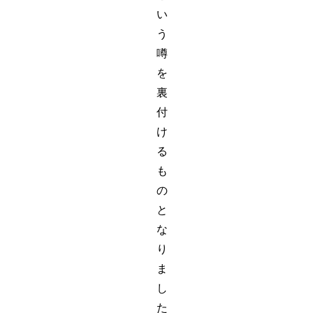
い
う
噂
を
裏
付
け
る
も
の
と
な
り
ま
し
た