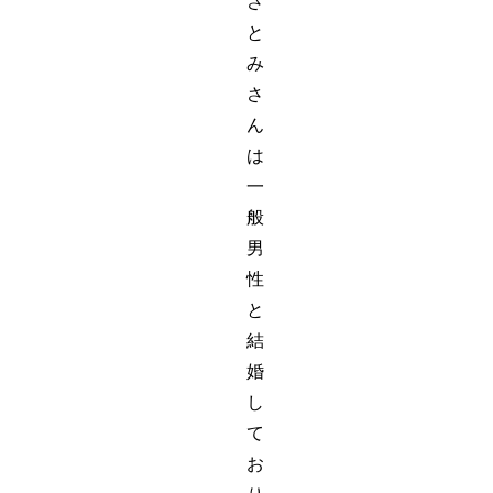
さ
と
み
さ
ん
は
一
般
男
性
と
結
婚
し
て
お