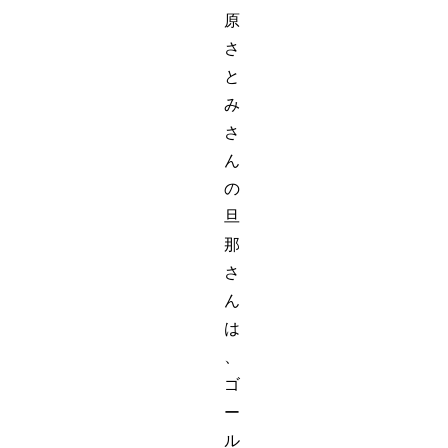
原
さ
と
み
さ
ん
の
旦
那
さ
ん
は
、
ゴ
ー
ル