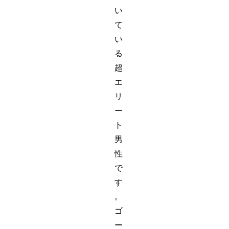
い
て
い
る
超
エ
リ
ー
ト
男
性
で
す
。
ゴ
ー