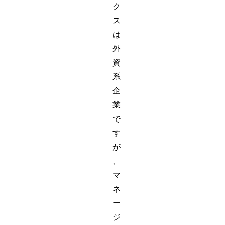
ク
ス
は
外
資
系
企
業
で
す
が
、
マ
ネ
ー
ジ