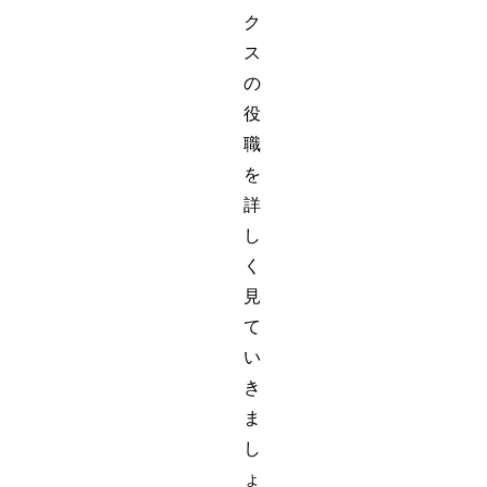
ク
ス
の
役
職
を
詳
し
く
見
て
い
き
ま
し
ょ