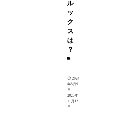
ル
ッ
ク
ス
は
？
タ
レ
ン
ト
2024
年5月9
日
2025年
11月12
日