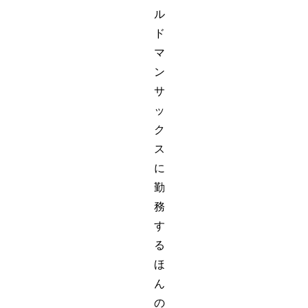
ル
ド
マ
ン
サ
ッ
ク
ス
に
勤
務
す
る
ほ
ん
の