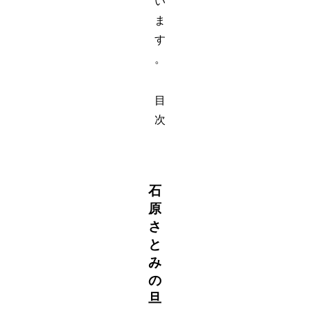
い
ま
す
。
目
次
石
原
さ
と
み
の
旦