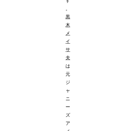
す
。
黒
木
メ
イ
サ
夫
は
元
ジ
ャ
ニ
ー
ズ
ア