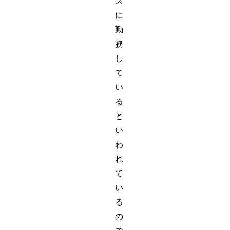
ス
に
勤
務
し
て
い
る
と
い
わ
れ
て
い
る
の