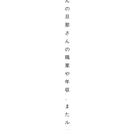
ん
の
旦
那
さ
ん
の
職
業
や
年
収
、
ま
た
ル