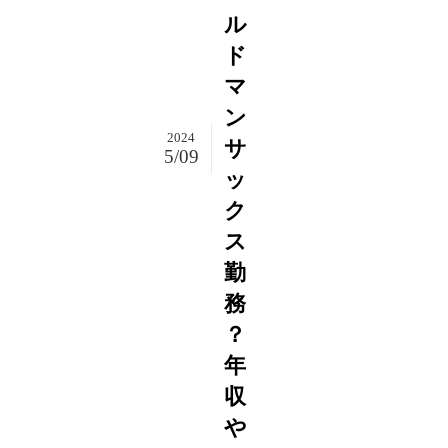
ル
ド
マ
ン
2024
サ
5/09
ッ
ク
ス
勤
務
？
年
収
や