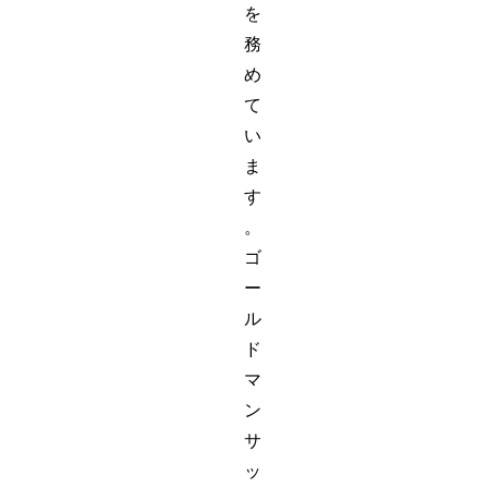
を
務
め
て
い
ま
す
。
ゴ
ー
ル
ド
マ
ン
サ
ッ