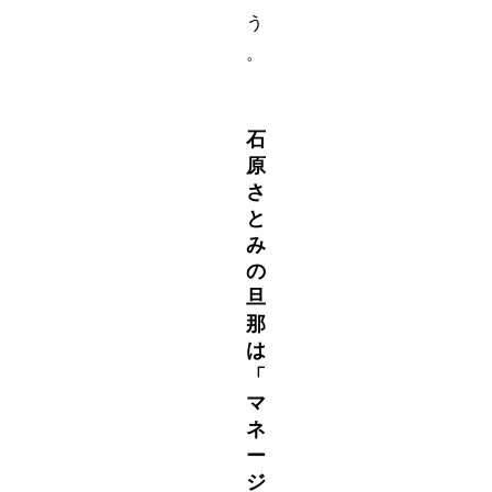
う
。
石
原
さ
と
み
の
旦
那
は
「
マ
ネ
ー
ジ