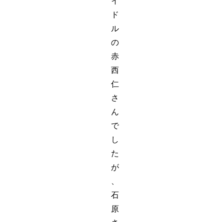
イ
ド
ル
の
赤
西
仁
さ
ん
で
し
た
が
、
石
原