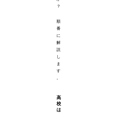
？
順
番
に
解
説
し
ま
す
。
高
校
は