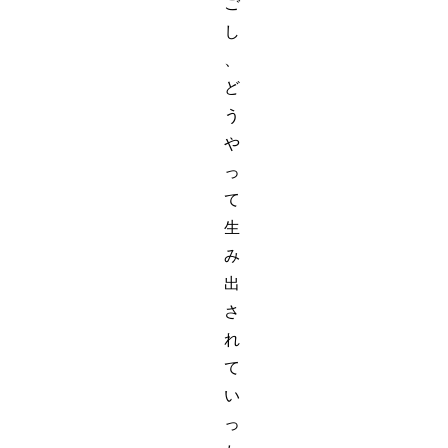
ご
し
、
ど
う
や
っ
て
生
み
出
さ
れ
て
い
っ