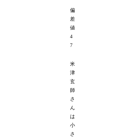
偏
差
値
4
7
米
津
玄
師
さ
ん
は
小
さ