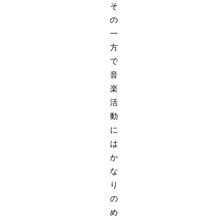
そ
の
一
方
で
音
楽
活
動
に
は
か
な
り
の
め