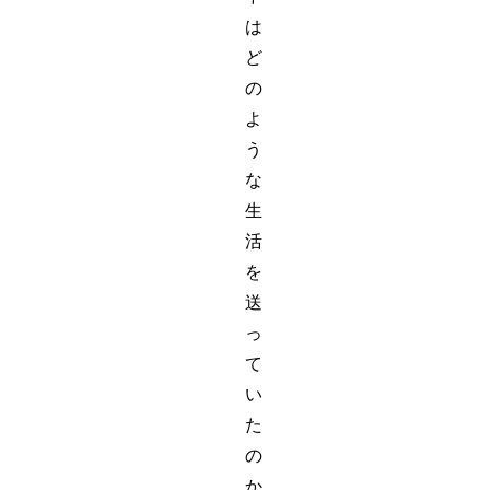
は
ど
の
よ
う
な
生
活
を
送
っ
て
い
た
の
か