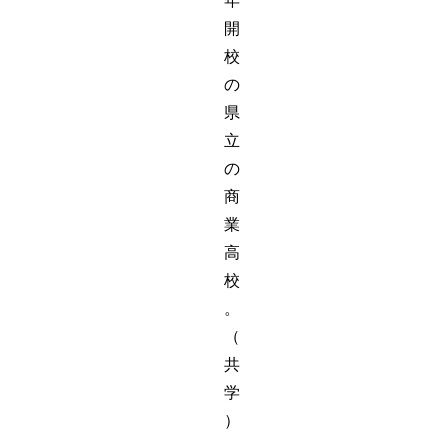
年
開
校
の
県
立
の
商
業
高
校
。
（
共
学
）