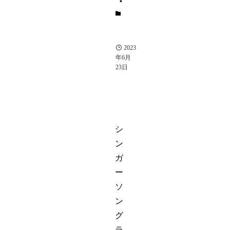
タ
レ
ン
ト
2023
年6月
23日
シ
ン
ガ
ー
ソ
ン
グ
ラ