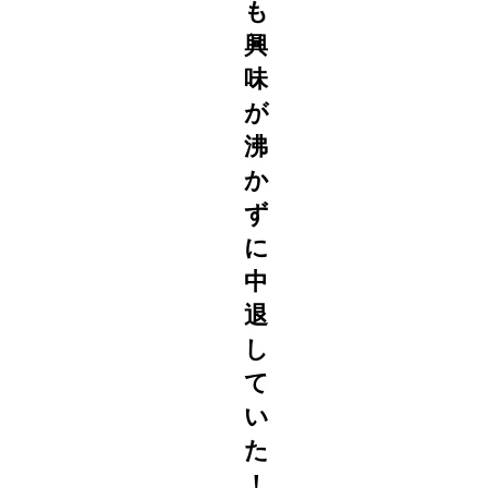
も
興
味
が
沸
か
ず
に
中
退
し
て
い
た
！