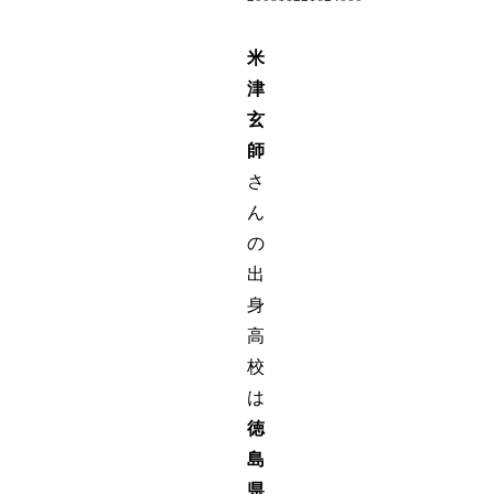
米
津
玄
師
さ
ん
の
出
身
高
校
は
徳
島
県