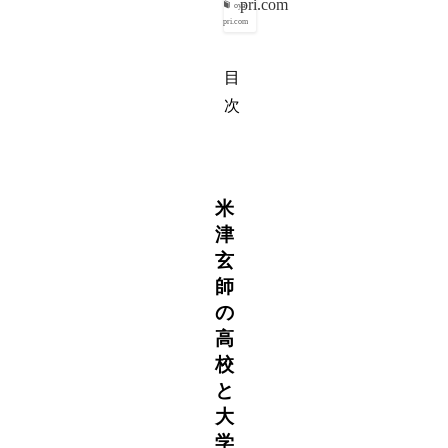
pri.com
oya-
pri.com
目
次
米
津
玄
師
の
高
校
と
大
学