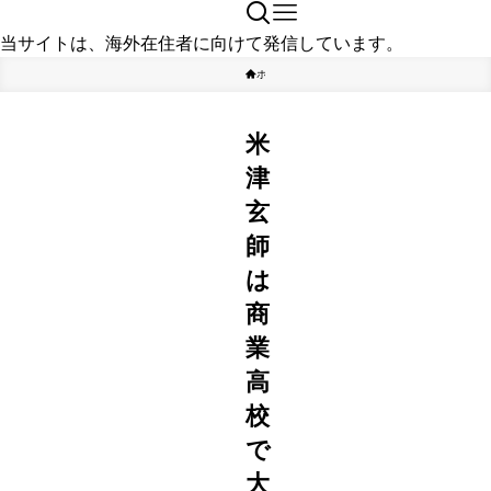
当サイトは、海外在住者に向けて発信しています。
ホーム
タレント
米
津
玄
師
は
商
業
高
校
で
大