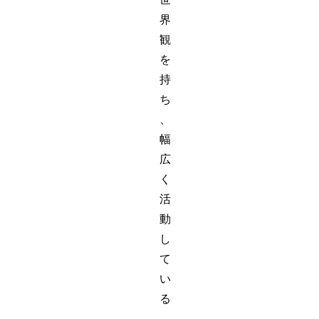
界
観
を
持
ち
、
幅
広
く
活
動
し
て
い
る
、