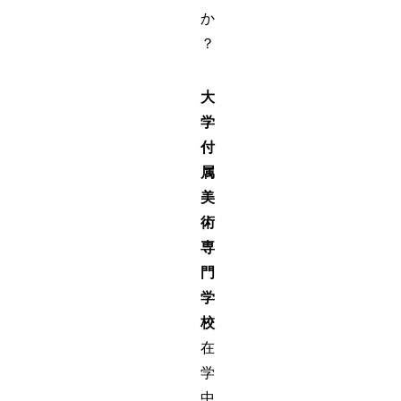
か
？
大
学
付
属
美
術
専
門
学
校
在
学
中