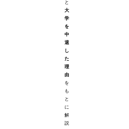
と
大
学
を
中
退
し
た
理
由
を
も
と
に
解
説