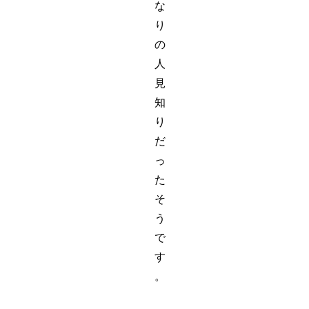
な
り
の
人
見
知
り
だ
っ
た
そ
う
で
す
。