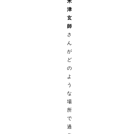
米
津
玄
師
さ
ん
が
ど
の
よ
う
な
場
所
で
過