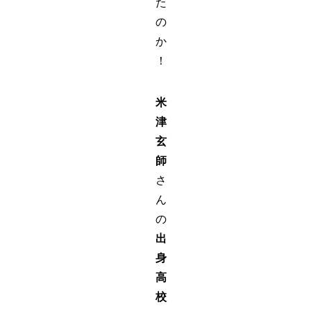
た
の
か
！
米
津
玄
師
さ
ん
の
出
身
高
校