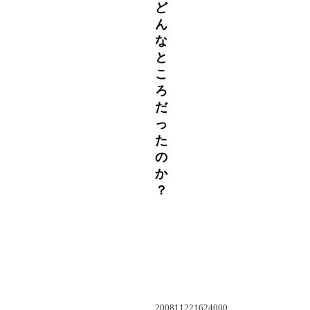
ど
ん
な
と
こ
ろ
だ
っ
た
の
か
？
200811221624000