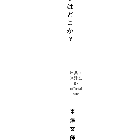
は
ど
こ
か
？
出典：
米津玄
師
official
site
米
津
玄
師