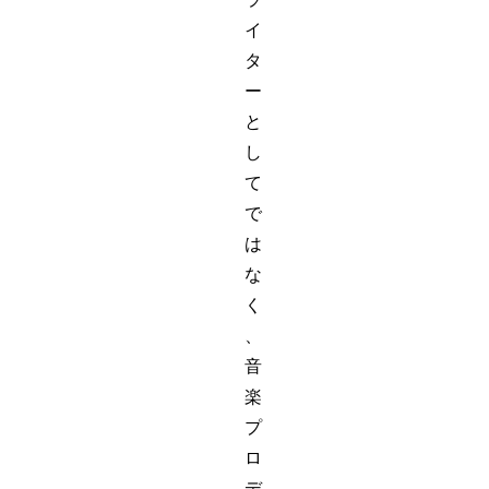
イ
タ
ー
と
し
て
で
は
な
く
、
音
楽
プ
ロ
デ