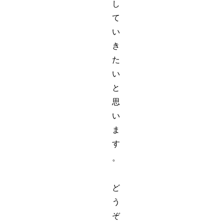
し
て
い
き
た
い
と
思
い
ま
す
。
ど
う
ぞ