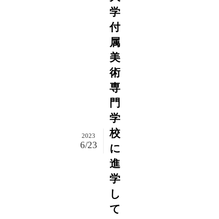
学
付
属
美
術
専
門
学
校
2023
6/23
に
進
学
し
て