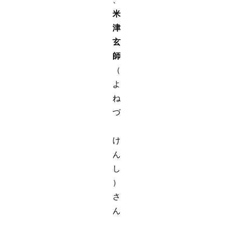
米
津
玄
師
（
よ
ね
づ
け
ん
し
）
さ
ん
。