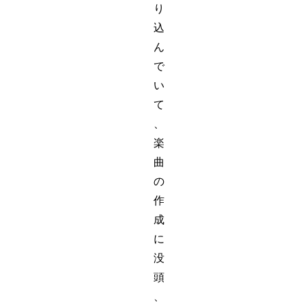
り
込
ん
で
い
て
、
楽
曲
の
作
成
に
没
頭
、