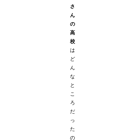
さ
ん
の
高
校
は
ど
ん
な
と
こ
ろ
だ
っ
た
の