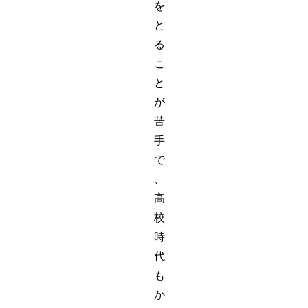
を
と
る
こ
と
が
苦
手
で
、
高
校
時
代
も
か