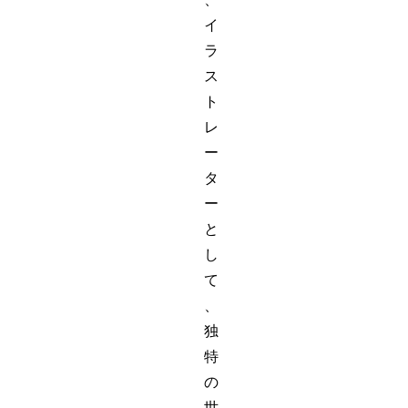
イ
ラ
ス
ト
レ
ー
タ
ー
と
し
て
、
独
特
の
世