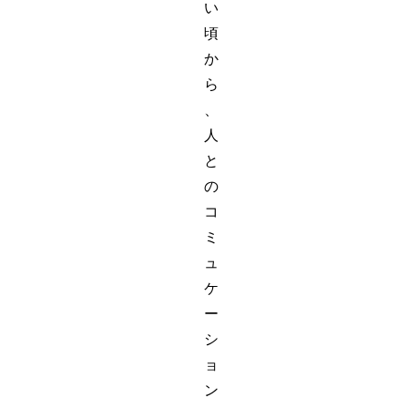
い
頃
か
ら
、
人
と
の
コ
ミ
ュ
ケ
ー
シ
ョ
ン