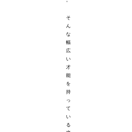
そ
ん
な
幅
広
い
才
能
を
持
っ
て
い
る