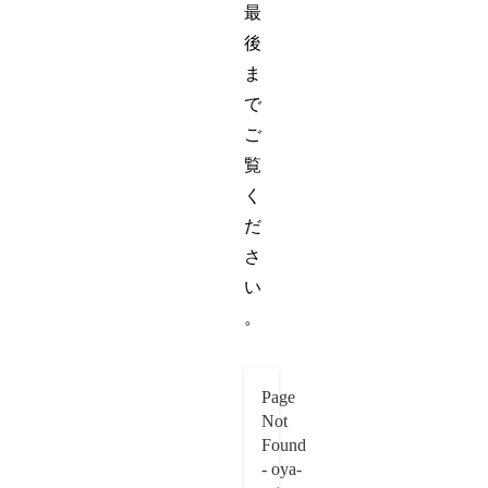
最
後
ま
で
ご
覧
く
だ
さ
い
。
Page
Not
Found
- oya-