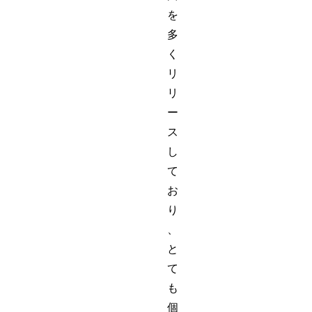
を
多
く
リ
リ
ー
ス
し
て
お
り
、
と
て
も
個