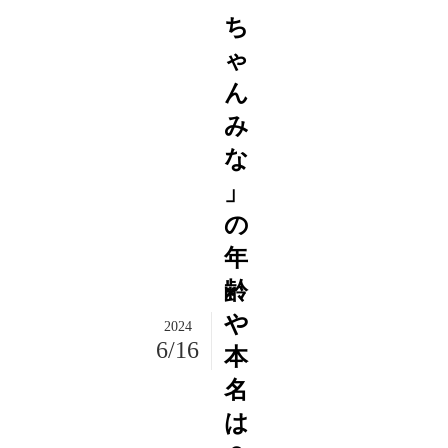
ち
ゃ
ん
み
な
」
の
年
齢
や
2024
6/16
本
名
は