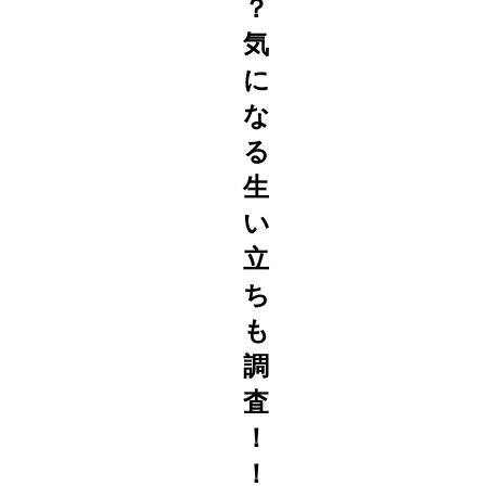
？
気
に
な
る
生
い
立
ち
も
調
査
！
！