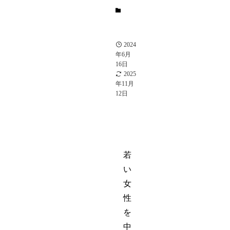
タ
レ
ン
ト
2024
年6月
16日
2025
年11月
12日
若
い
女
性
を
中