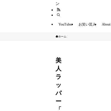
ン
YouTuber
お笑い芸人
About
ホーム
タレント
美
人
ラ
ッ
パ
ー
「