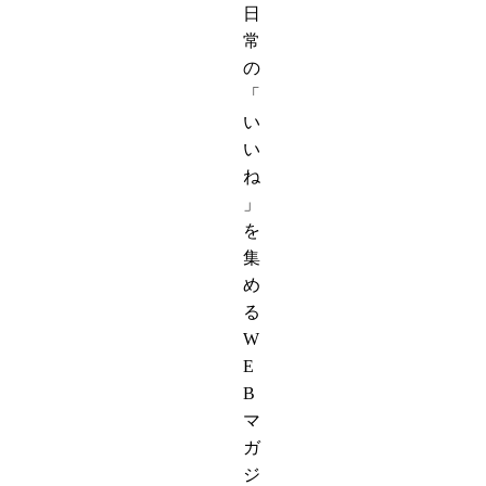
日
常
の
「
い
い
ね
」
を
集
め
る
W
E
B
マ
ガ
ジ