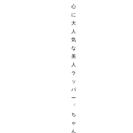
心
に
大
人
気
な
美
人
ラ
ッ
パ
ー
「
ち
ゃ
ん