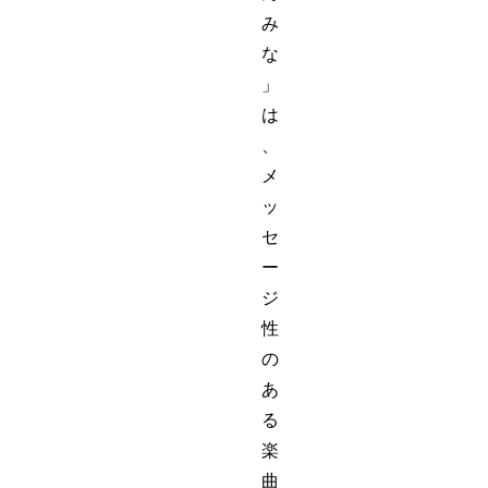
み
な
」
は
、
メ
ッ
セ
ー
ジ
性
の
あ
る
楽
曲