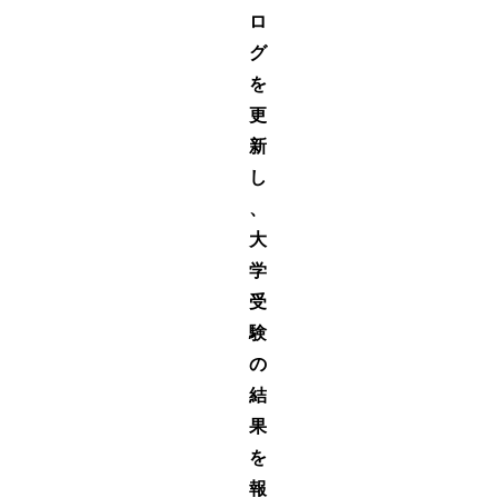
ロ
グ
を
更
新
し
、
大
学
受
験
の
結
果
を
報