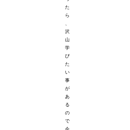
た
ら
、
沢
山
学
び
た
い
事
が
あ
る
の
で
今