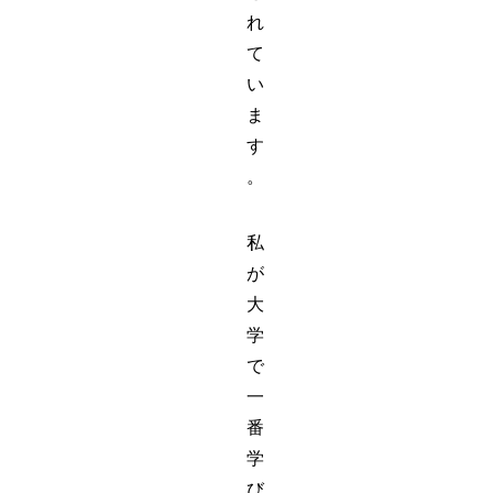
れ
て
い
ま
す
。
私
が
大
学
で
一
番
学
び