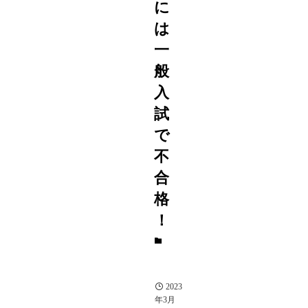
に
は
一
般
入
試
で
不
合
格
！
タ
レ
ン
ト
2023
年3月