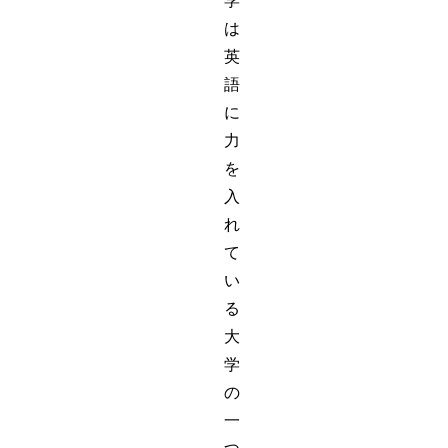
学
は
英
語
に
力
を
入
れ
て
い
る
大
学
の
一