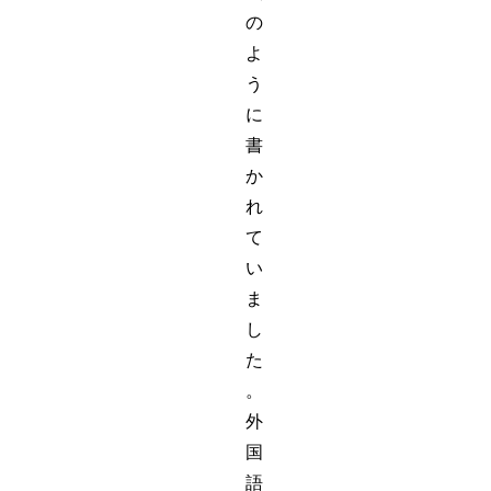
の
よ
う
に
書
か
れ
て
い
ま
し
た
。
外
国
語