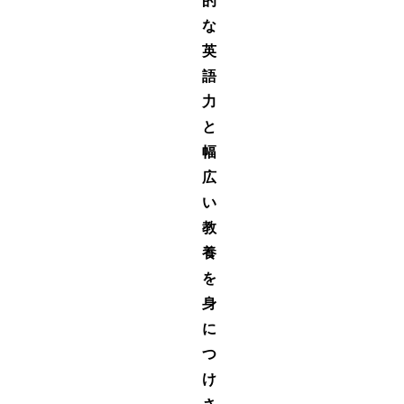
的
な
英
語
力
と
幅
広
い
教
養
を
身
に
つ
け