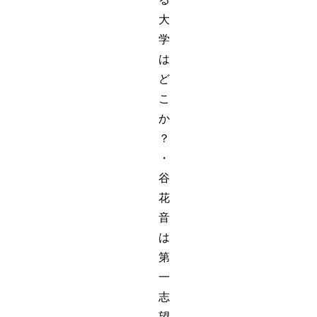
大
学
は
ど
こ
か
？
・
谷
花
音
は
第
一
志
望