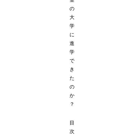
の
大
学
に
進
学
で
き
た
の
か
？
目
次