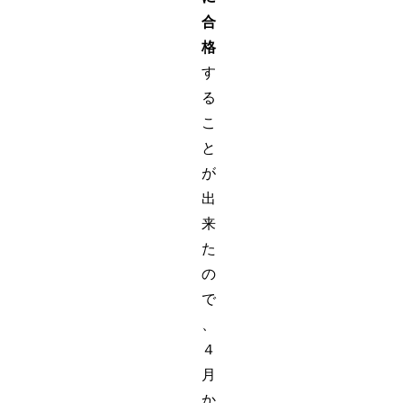
合
格
す
る
こ
と
が
出
来
た
の
で
、
４
月
か