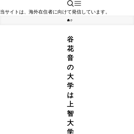
当サイトは、海外在住者に向けて発信しています。
ホーム
タレント
谷
花
音
の
大
学
は
上
智
大
学