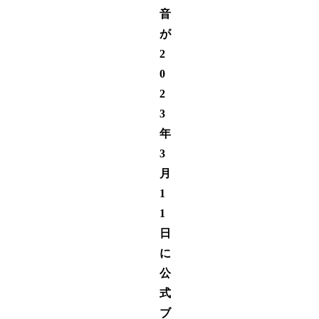
音
が
2
0
2
3
年
3
月
1
1
日
に
公
式
ブ