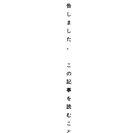
告
し
ま
し
た
。
こ
の
記
事
を
読
む
こ
と