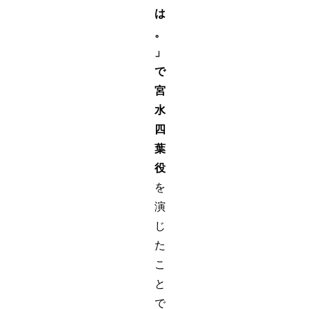
は
。
」
で
宮
水
四
葉
役
を
演
じ
た
こ
と
で