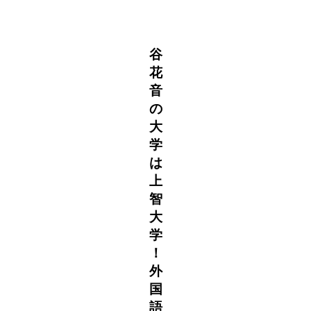
谷
花
音
の
大
学
は
上
智
大
学
！
外
国
語