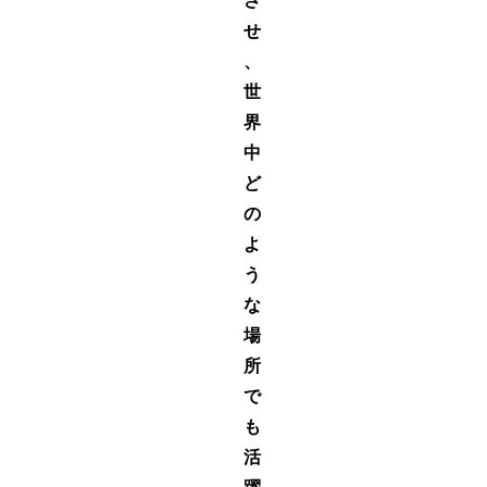
さ
せ
、
世
界
中
ど
の
よ
う
な
場
所
で
も
活