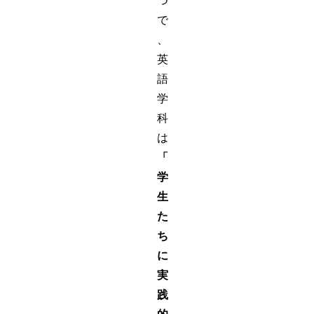
つ
で
、
英
語
学
科
は
「
学
生
た
ち
に
実
践