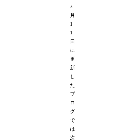
3
月
1
1
日
に
更
新
し
た
ブ
ロ
グ
で
は
次