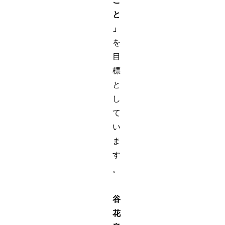
こ
と
」
を
目
標
と
し
て
い
ま
す
。
谷
花