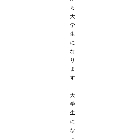
ら
大
学
生
に
な
り
ま
す
大
学
生
に
な
っ