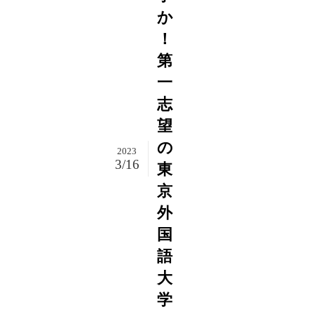
か
！
第
一
志
望
の
2023
3/16
東
京
外
国
語
大
学