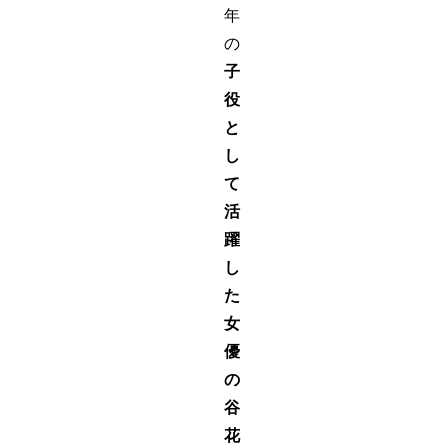
年
の
子
役
と
し
て
活
躍
し
た
女
優
の
谷
花