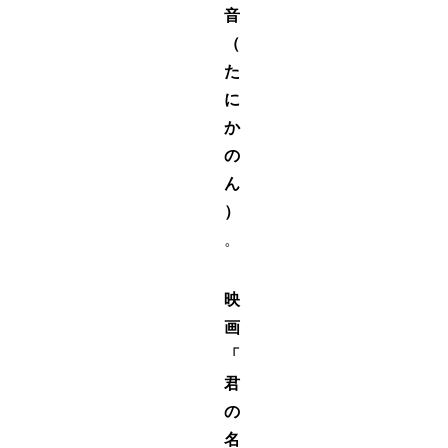
音
（
た
に
か
の
ん
）
。
映
画
「
君
の
名