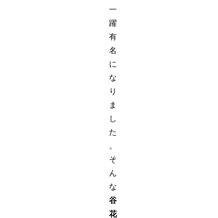
一
躍
有
名
に
な
り
ま
し
た
。
そ
ん
な
谷
花