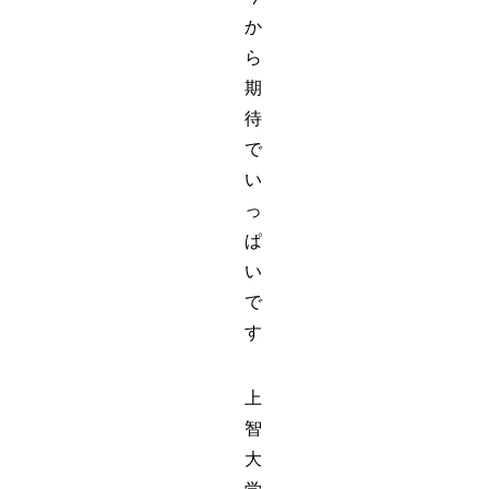
か
ら
期
待
で
い
っ
ぱ
い
で
す
上
智
大