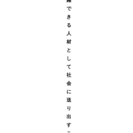
躍
で
き
る
人
材
と
し
て
社
会
に
送
り
出
す