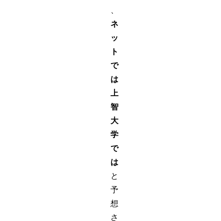
、
ネ
ッ
ト
で
は
上
智
大
学
で
は
と
予
想
さ