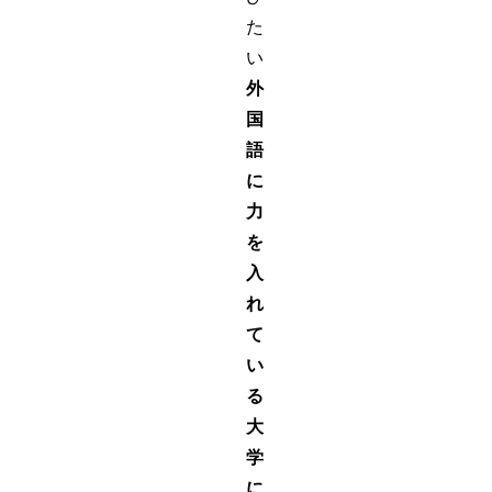
た
い
外
国
語
に
力
を
入
れ
て
い
る
大
学
に