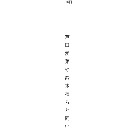
16日
芦
田
愛
菜
や
鈴
木
福
ら
と
同
い