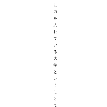
に
力
を
入
れ
て
い
る
大
学
と
い
う
こ
と
で