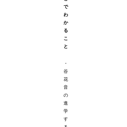
で
わ
か
る
こ
と
・
谷
花
音
の
進
学
す
る