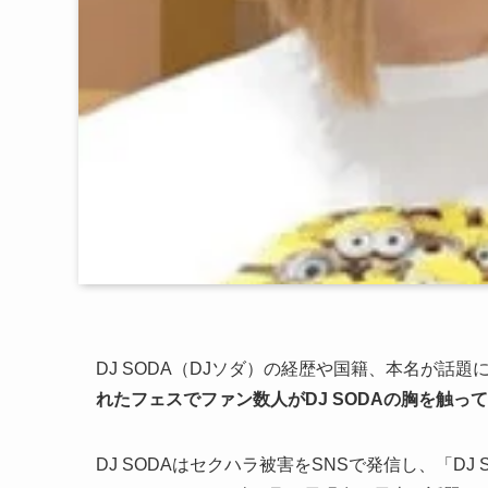
DJ SODA（DJソダ）の経歴や国籍、本名が話題
れたフェスでファン数人がDJ SODAの胸を触っ
DJ SODAはセクハラ被害をSNSで発信し、「DJ