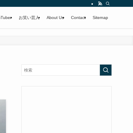
uTuber
お笑い芸人
About Us
Contact
Sitemap