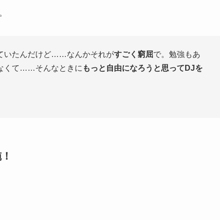
。
ていたんだけど……なんかそれが
すごく窮屈
で。勉強もあ
なくて……そんなときに
もっと自由になろうと思ってDJを
施！