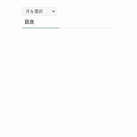
ア
ー
目次
カ
イ
ブ