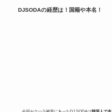
DJSODAの経歴は！国籍や本名！
今回セクハラ被害にあったDJ SODAは
韓国人で本