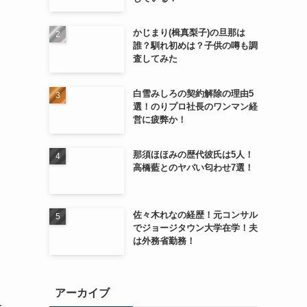
かじまり(楫真梨子)の旦那は
誰？馴れ初めは？子供の噂も調
査してみた
白雪みしろの契約解除の理由5
選！のりプロ社長のワンマン経
営に疲弊か！
那須ほほみの歴代彼氏は5人！
高橋藍とのヤバい匂わせ7選！
佐々木れなの経歴！元コンサル
でジョージタウン大学在学！夫
は外務省勤務！
アーカイブ
を