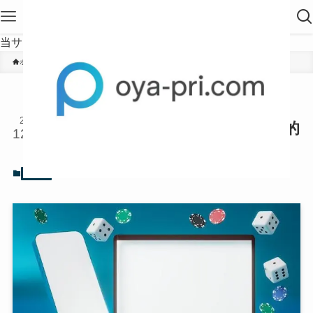
当サイトは、海外在住者に向けて発信しています。
ホーム
その他
【カジノの必勝法】モンテカル
2024
ロ法は勝てない？使い方を数学的
12/24
視点から解説！
2024年12月24日
その他