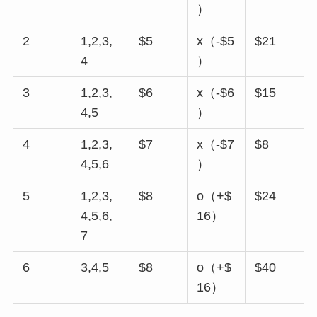
）
2
1,2,3,
$5
x（-$5
$21
4
）
3
1,2,3,
$6
x（-$6
$15
4,5
）
4
1,2,3,
$7
x（-$7
$8
4,5,6
）
5
1,2,3,
$8
o（+$
$24
4,5,6,
16）
7
6
3,4,5
$8
o（+$
$40
16）