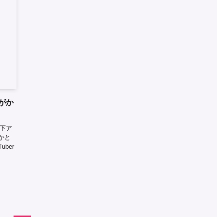
がか
地下ア
かと
ber