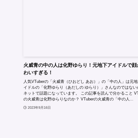
火威青の中の人は化野ゆらり！元地下アイドルで顔
わいすぎる！
人気VTuberの「火威青（ひおどし あお）」の「中の人」は元
イドルの「化野ゆらり（あだしの ゆらり）」さんなのではない
ネットで話題になっています。 この記事を読んで分かること VTu
の火威青は化野ゆらりなのか？ VTuberの火威青の「中の人...
2023年9月16日