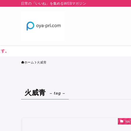
日常の「いいね」を集めるWEBマガジン
ホーム
火威青
火威青
– tag –
You