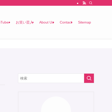
uTuber
お笑い芸人
About Us
Contact
Sitemap