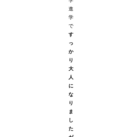
学
進
学
で
す
っ
か
り
大
人
に
な
り
ま
し
た