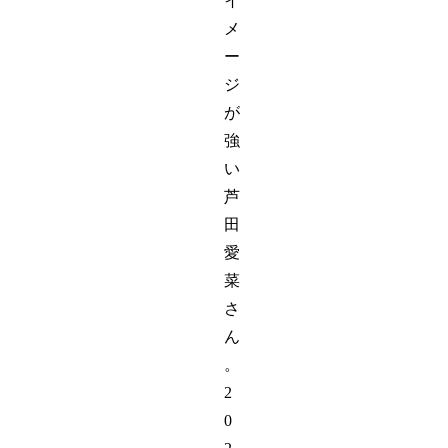
イ
メ
ー
ジ
が
強
い
芦
田
愛
菜
さ
ん
。
2
0