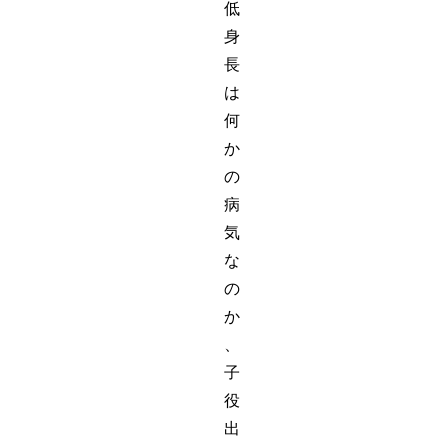
低
身
長
は
何
か
の
病
気
な
の
か
、
子
役
出