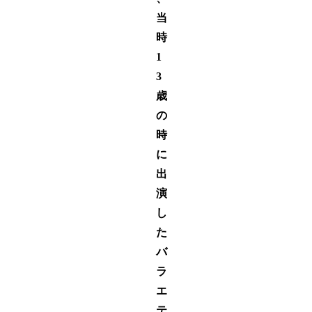
当
時
1
3
歳
の
時
に
出
演
し
た
バ
ラ
エ
テ