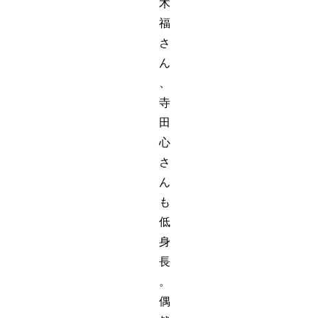
木
福
さ
ん
、
寺
田
心
さ
ん
も
低
身
長
。
偶