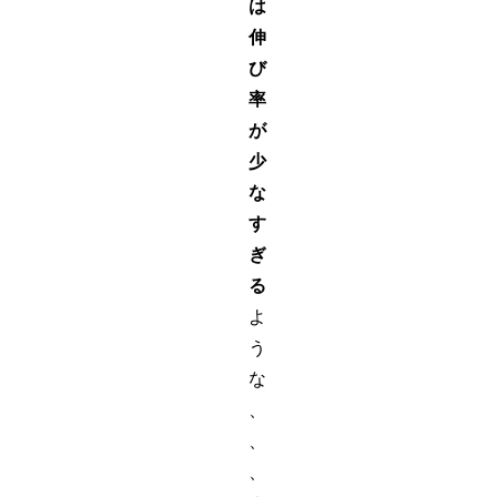
は
伸
び
率
が
少
な
す
ぎ
る
よ
う
な
、
、
、