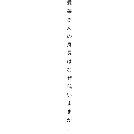
愛
菜
さ
ん
の
身
長
は
な
ぜ
低
い
ま
ま
か
、