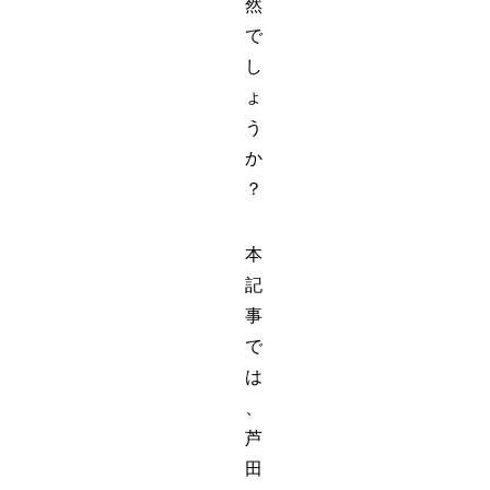
然
で
し
ょ
う
か
？
本
記
事
で
は
、
芦
田