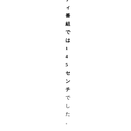
ィ
番
組
で
は
1
4
5
セ
ン
チ
で
し
た
。