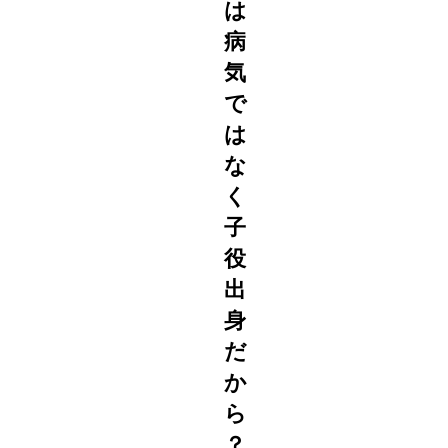
は
病
気
で
は
な
く
子
役
出
身
だ
か
ら
？