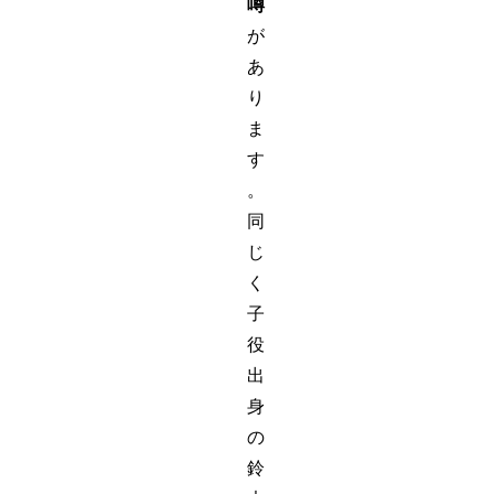
噂
が
あ
り
ま
す
。
同
じ
く
子
役
出
身
の
鈴