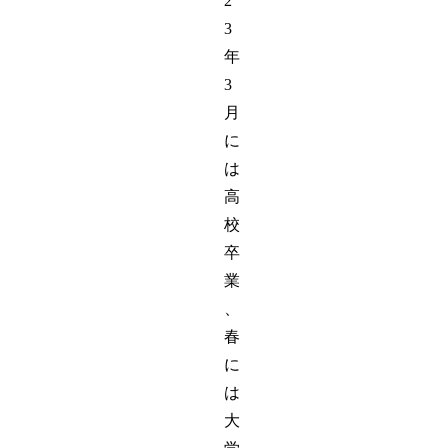
2
3
年
3
月
に
は
高
校
卒
業
、
春
に
は
大