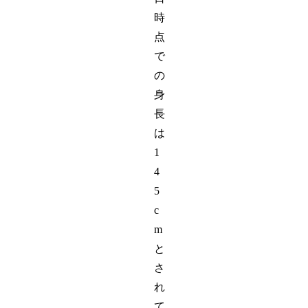
時
点
で
の
身
長
は
1
4
5
c
m
と
さ
れ
て