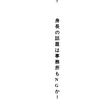
？
身
長
の
話
題
は
事
務
所
も
N
G
か
！