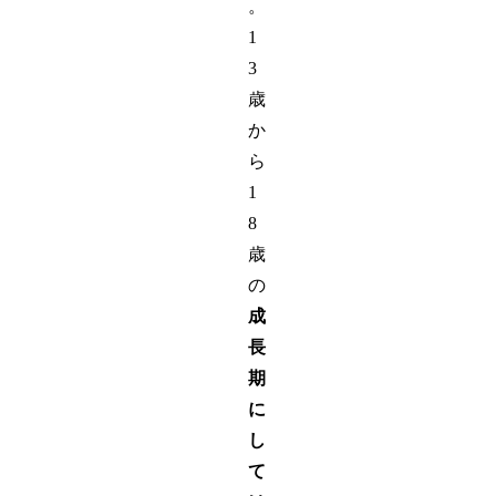
。
1
3
歳
か
ら
1
8
歳
の
成
長
期
に
し
て