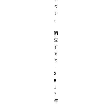
ま
す
。
調
査
す
る
と
、
2
0
1
7
年
、