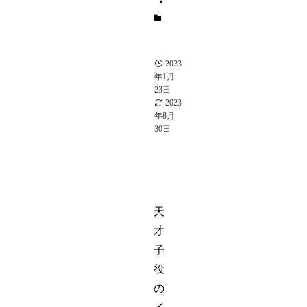
タ
レ
ン
ト
2023
年1月
23日
2023
年8月
30日
天
才
子
役
の