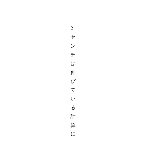
2
セ
ン
チ
は
伸
び
て
い
る
計
算
に