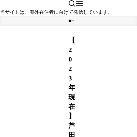
当サイトは、海外在住者に向けて発信しています。
ホーム
タレント
【
2
0
2
3
年
現
在
】
芦
田