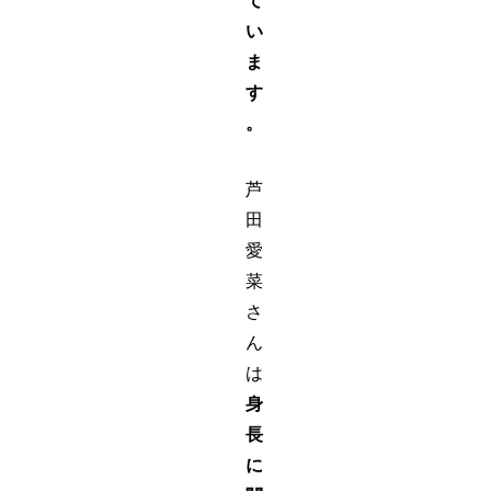
て
い
ま
す
。
芦
田
愛
菜
さ
ん
は
身
長
に