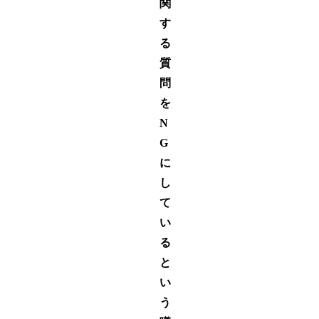
関
す
る
質
問
を
N
G
に
し
て
い
る
と
い
う