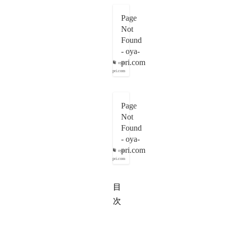
Page
Not
Found
- oya-
pri.com
oya-
pri.com
Page
Not
Found
- oya-
pri.com
oya-
pri.com
目
次