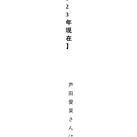
2
3
年
現
在
】
芦
田
愛
菜
さ
ん
は