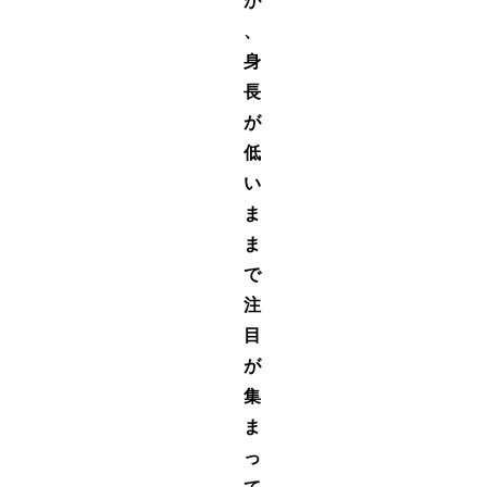
が
、
身
長
が
低
い
ま
ま
で
注
目
が
集
ま
っ