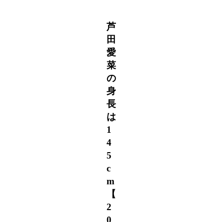
芦
田
愛
菜
の
身
長
は
1
4
5
c
m
【
2
0