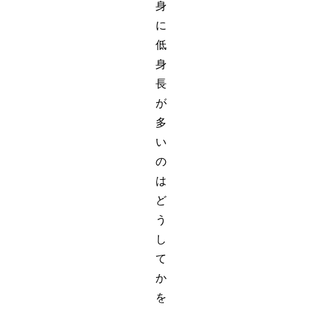
身
に
低
身
長
が
多
い
の
は
ど
う
し
て
か
を