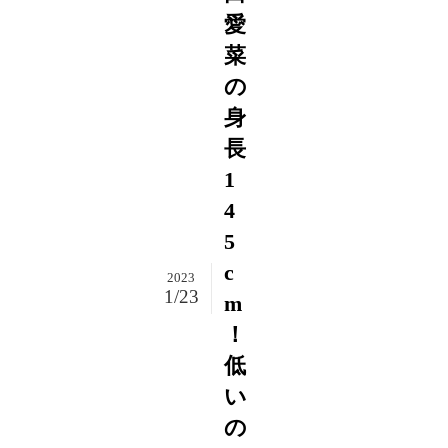
愛
菜
の
身
長
1
4
5
c
2023
1/23
m
！
低
い
の