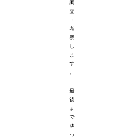
調
査
・
考
察
し
ま
す
。
最
後
ま
で
ゆ
っ