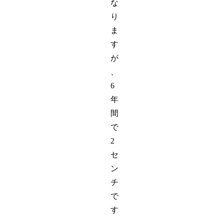
な
り
ま
す
が
、
6
年
間
で
2
セ
ン
チ
で
す