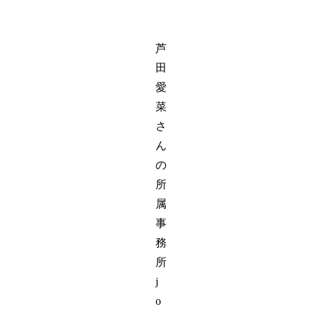
芦
田
愛
菜
さ
ん
の
所
属
事
務
所
j
o