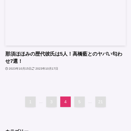
那須ほほみの歴代彼氏は5人！高橋藍とのヤバい匂わ
せ7選！
2023年10月15日
2023年10月17日
1
...
3
4
5
...
21